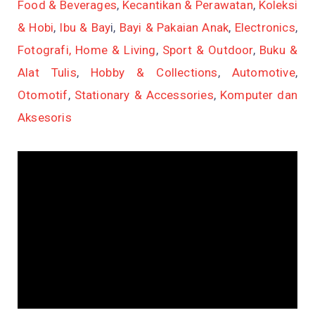
Food & Beverages
,
Kecantikan & Perawatan
,
Koleksi
& Hobi
,
Ibu & Bay
i,
Bayi & Pakaian Anak
,
Electronics
,
Fotografi,
Home & Living
,
Sport & Outdoor
,
Buku &
Alat Tulis
,
Hobby & Collections
,
Automotive
,
Otomotif
,
Stationary & Accessories
,
Komputer dan
Aksesoris