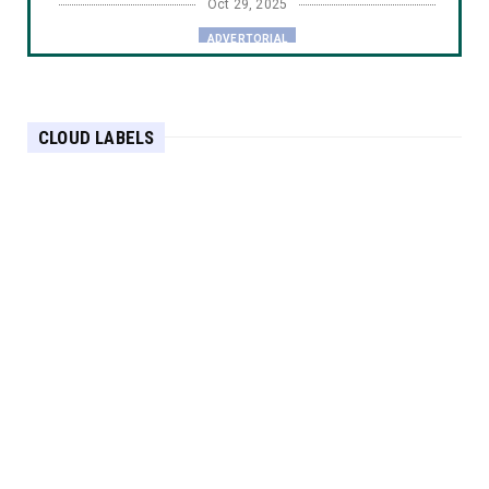
Oct 29, 2025
ADVERTORIAL
Putaran yang Halus, Daya Tahan yang Tak
Tertandingi
Oct 29, 2025
CLOUD LABELS
ADVERTORIAL
Menjaga Daya Tahan Mesin, Dimulai dari
Segel yang Sempurna
Oct 29, 2025
ADVERTORIAL
Presisi dan Daya Tahan: Fondasi Stabilitas di
Setiap Putaran...
Oct 28, 2025
ADVERTORIAL
Keseimbangan yang Elegan: Sentuhan Kecil,
Pengaruh Besar pad...
Oct 28, 2025
ADVERTORIAL