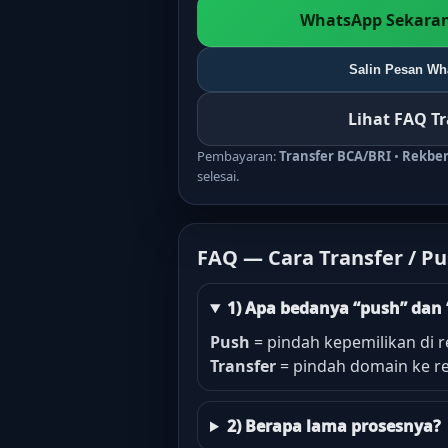
WhatsApp Sekaran
Salin Pesan Wha
Lihat FAQ T
Pembayaran:
Transfer BCA/BRI
•
Rekbe
selesai.
FAQ — Cara Transfer / P
1) Apa bedanya “push” dan 
Push
= pindah kepemilikan di r
Transfer
= pindah domain ke reg
2) Berapa lama prosesnya?