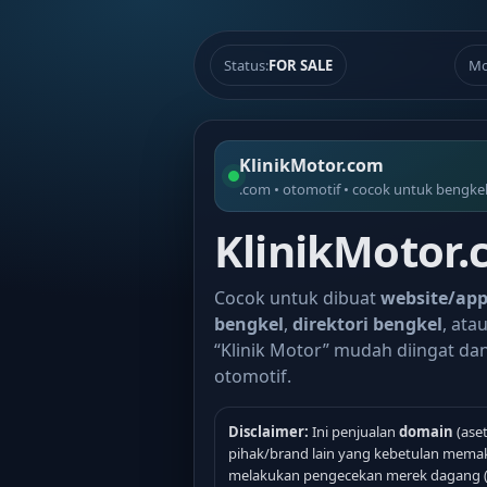
Status:
FOR SALE
Mo
KlinikMotor.com
.com • otomotif • cocok untuk bengke
KlinikMotor.
Cocok untuk dibuat
website/app
bengkel
,
direktori bengkel
, ata
“Klinik Motor” mudah diingat da
otomotif.
Disclaimer:
Ini penjualan
domain
(aset
pihak/brand lain yang kebetulan memak
melakukan pengecekan merek dagang (d