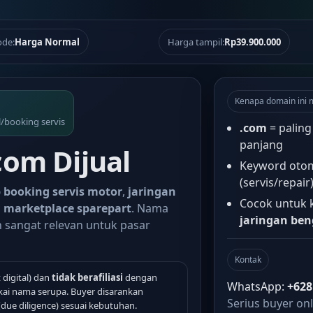
de:
Harga Normal
Harga tampil:
Rp39.900.000
Kenapa domain ini 
l/booking servis
.com
= paling
panjang
com Dijual
Keyword otomo
(servis/repair
 booking servis motor
,
jaringan
Cocok untuk
u
marketplace sparepart
. Nama
jaringan ben
n sangat relevan untuk pasar
Kontak
 digital) dan
tidak berafiliasi
dengan
WhatsApp:
+628
ai nama serupa. Buyer disarankan
Serius buyer onl
ue diligence) sesuai kebutuhan.