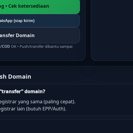
g • Cek ketersediaan
tsApp (siap kirim)
ransfer Domain
r/COD
OK • Push/transfer dibantu sampai
ush Domain
“transfer” domain?
egistrar yang sama (paling cepat).
istrar lain (butuh EPP/Auth).