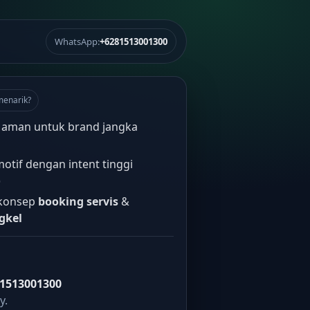
WhatsApp:
+6281513001300
menarik?
 aman untuk brand jangka
tif dengan intent tinggi
)
 konsep
booking servis
&
gkel
1513001300
y.