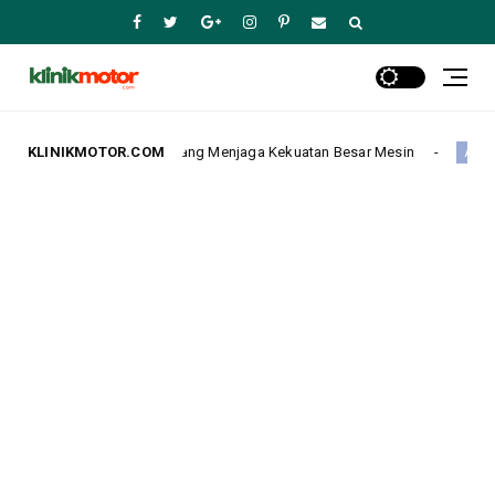
etepatan Kecil yang Menjaga Kekuatan Besar Mesin
KLINIKMOTOR.COM
Pe
Advertorial