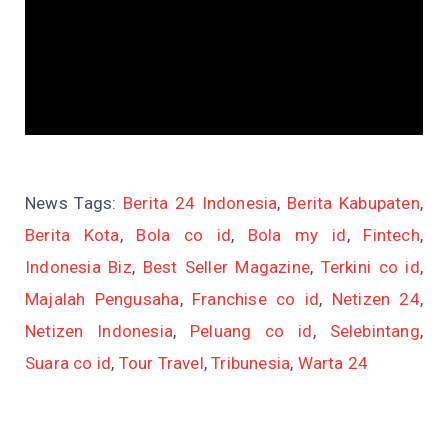
News Tags:
Berita 24 Indonesia
,
Berita Kabupaten
,
Berita Kota
,
Bola co id
,
Bola my id
,
Fintech
,
Indonesia Biz
,
Best Seller Magazine
,
Terkini co id
,
Majalah Pengusaha
,
Franchise co id
,
Netizen 24
,
Netizen Indonesia
,
Peluang co id
,
Selebintang
,
Suara co id
,
Tour Travel
,
Tribunesia
,
Warta 24