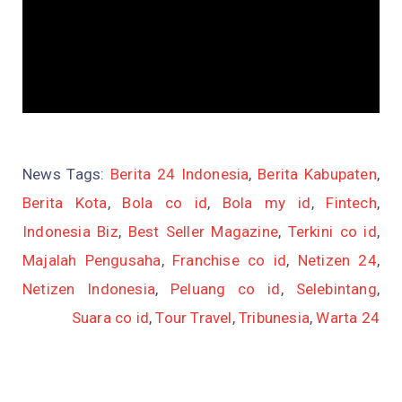
News Tags:
Berita 24 Indonesia
,
Berita Kabupaten
,
Berita Kota
,
Bola co id
,
Bola my id
,
Fintech
,
Indonesia Biz
,
Best Seller Magazine
,
Terkini co id
,
Majalah Pengusaha
,
Franchise co id
,
Netizen 24
,
Netizen Indonesia
,
Peluang co id
,
Selebintang
,
Suara co id
,
Tour Travel
,
Tribunesia
,
Warta 24