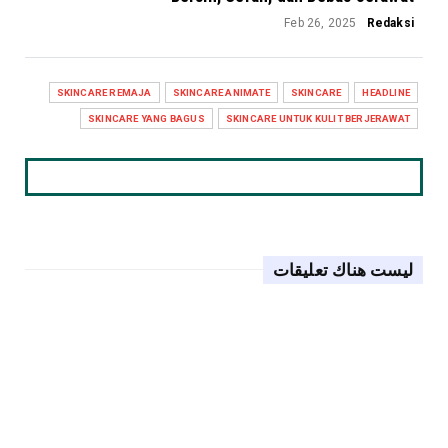
Feb 26, 2025
Redaksi
SKINCARE REMAJA
SKINCARE ANIMATE
SKINCARE
HEADLINE
SKINCARE YANG BAGUS
SKINCARE UNTUK KULIT BERJERAWAT
ليست هناك تعليقات