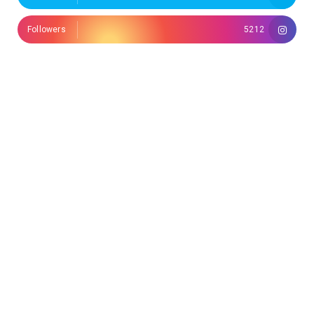
Followers
5212