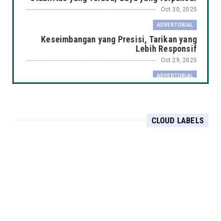
Oct 30, 2025
ADVERTORIAL
Keseimbangan yang Presisi, Tarikan yang
Lebih Responsif
Oct 29, 2025
ADVERTORIAL
Putaran yang Halus, Daya Tahan yang Tak
Tertandingi
Oct 29, 2025
CLOUD LABELS
ADVERTORIAL
Menjaga Daya Tahan Mesin, Dimulai dari
Segel yang Sempurna
Oct 29, 2025
ADVERTORIAL
Presisi dan Daya Tahan: Fondasi Stabilitas di
Setiap Putaran...
Oct 28, 2025