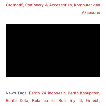
Otomotif
,
Stationary & Accessories
,
Komputer dan
Aksesoris
News Tags:
Berita 24 Indonesia
,
Berita Kabupaten
,
Berita Kota
,
Bola co id
,
Bola my id
,
Fintech
,